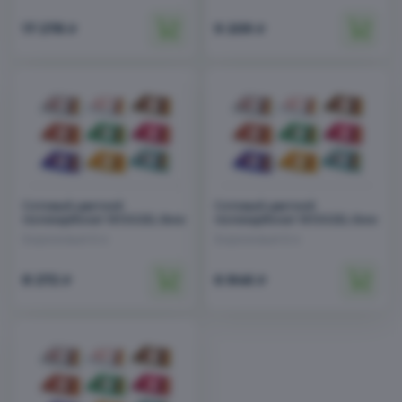
17 278
9 209
₽
₽
Бесшовные пластиковые погреба
Сотовый цветной
Сотовый цветной
поликарбонат WOGGEL 8мм
поликарбонат WOGGEL 6мм
Бирюзовый 6 м
Бирюзовый 6 м
8 272
6 846
₽
₽