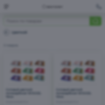
Анаэробные септики
Цветной
Цветной
Аэрационные септики
5 товаров
Автономная канализация
Пластиковые кессоны
Сотовый цветной
Сотовый цветной
поликарбонат WOGGEL
поликарбонат WOGGEL
16мм
10мм
Сотовый поликарбонат
Бирюзовый 6 м
Бирюзовый 6 м