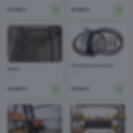
23 000
10 000
₽
₽
Бесшовные пластиковые погреба
Монтажный комплект
Декинг
1 шт
1 шт
30 000
13 900
₽
₽