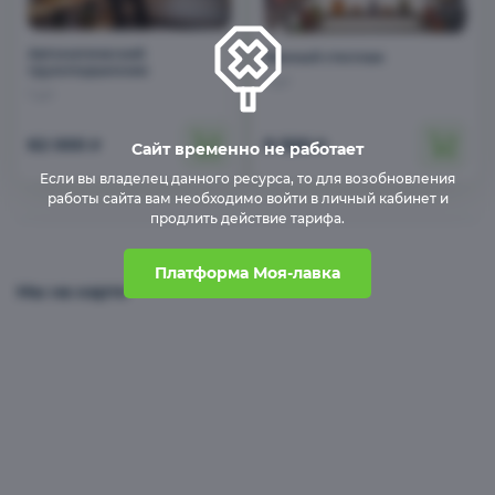
Автоматический
Винный стеллаж
грузоподъемник
1 шт
1 шт
62 000
9 500
₽
₽
Сайт временно не работает
Если вы владелец данного ресурса, то для возобновления
работы сайта вам необходимо войти в личный кабинет и
продлить действие тарифа.
Платформа Моя-лавка
Мы на карте